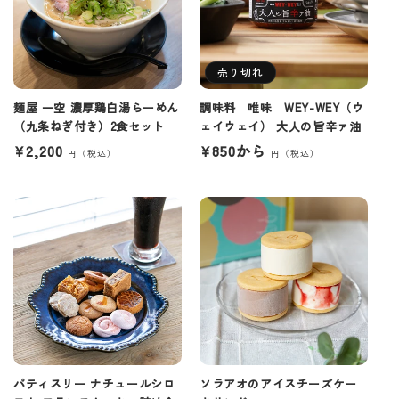
売り切れ
麺屋 一空 濃厚鶏白湯らーめん
調味料 唯味 WEY-WEY（ウ
（九条ねぎ付き）2食セット
ェイウェイ） 大人の旨辛ァ油
通
¥2,200
通
¥850から
常
常
価
価
格
格
パティスリー ナチュールシロ
ソラアオのアイスチーズケー