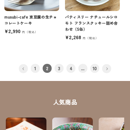
musubi-cafe 京豆腐の生チョ
パティスリー ナチュールシロ
コレートケーキ
モト フランスクッキー詰め合
わせ（S缶）
通
¥2,990
通
¥2,268
常
常
価
価
格
格
1
2
3
4
…
10
人気商品