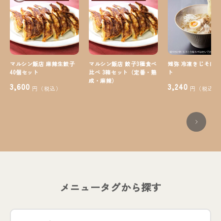
マルシン飯店 麻辣生餃子
マルシン飯店 餃子3種食べ
雉弥 冷凍きじそば 
40個セット
比べ 3箱セット（定番・熟
ト
成・麻辣）
3,600
3,240
円（税込）
円（税込）
5,020
円（税込）
メニュータグから探す