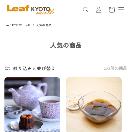
コンテ
カ
グ
ンツに
ー
進む
イ
ト
ン
Leaf KYOTO mall
人気の商品
コ
人気の商品
レ
ク
シ
絞り込みと並び替え
153個の商品
ョ
ン
: