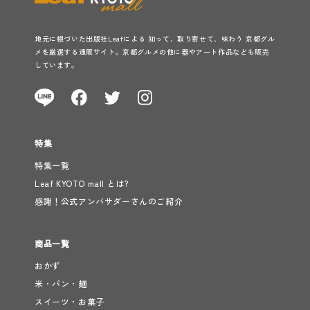
地元に根づいた出版社Leafによる 知って、取り寄せて、味わう 京都グル
メを厳選する通販サイト。京都グルメの他に器やアート作品なども販売
しています。
特集
特集一覧
Leaf KYOTO mall とは?
感謝！公式アンバサダーさんのご紹介
商品一覧
おかず
米・パン・麺
スイーツ・お菓子