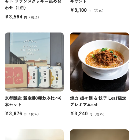
モト フランスクッキー詰め合
キサンド
わせ（L缶）
通
¥3,100
通
¥3,564
常
常
価
価
格
格
京都醸造 新定番3種飲み比べ6
煌力 担々麺 & 餃子 Leaf限定
本セット
プレミアムset
通
¥3,876
通
¥3,240
常
常
価
価
格
格