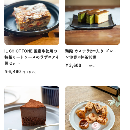
IL GHIOTTONE 国産牛使用の
鵜殿 カステラ2本入り プレー
特製ミートソースのラザニア4
ン10切×抹茶10切
個セット
通
¥3,600
通
¥6,480
常
常
価
価
格
格